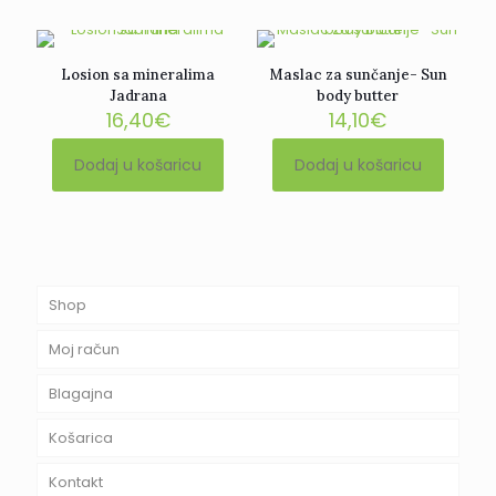
Losion sa mineralima
Maslac za sunčanje- Sun
Jadrana
body butter
16,40
€
14,10
€
Dodaj u košaricu
Dodaj u košaricu
Shop
Moj račun
Blagajna
Košarica
Kontakt