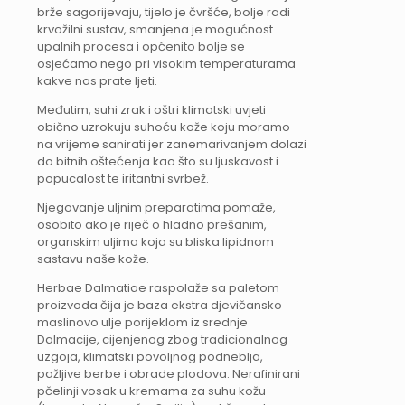
brže sagorijevaju, tijelo je čvršće, bolje radi
krvožilni sustav, smanjena je mogućnost
upalnih procesa i općenito bolje se
osjećamo nego pri visokim temperaturama
kakve nas prate ljeti.
Međutim, suhi zrak i oštri klimatski uvjeti
obično uzrokuju suhoću kože koju moramo
na vrijeme sanirati jer zanemarivanjem dolazi
do bitnih oštećenja kao što su ljuskavost i
popucalost te iritantni svrbež.
Njegovanje uljnim preparatima pomaže,
osobito ako je riječ o hladno prešanim,
organskim uljima koja su bliska lipidnom
sastavu naše kože.
Herbae Dalmatiae raspolaže sa paletom
proizvoda čija je baza ekstra djevičansko
maslinovo ulje porijeklom iz srednje
Dalmacije, cijenjenog zbog tradicionalnog
uzgoja, klimatski povoljnog podneblja,
pažljive berbe i obrade plodova. Nerafinirani
pčelinji vosak u kremama za suhu kožu