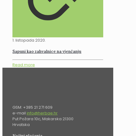
1. listopada 2020.
Sapuni kao zahvalnice na vjenčanju
Read more
GSM: +385 21 271 609
e-mail
info@herbae.hr
Put Požara 10c, Makarska 21300
Hrvatska
Načini plaćanja