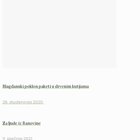
Blagdanski poklon paketi u drvenim kutijama
26. studenoga 2020.
Za ljude iz Banovine
11. siječnja 2021.