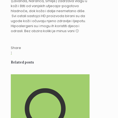
(Lavanda, Naranča, Smilje) zadržava vlagu u
koži i štiti od vanjskih utjecaja-pogotovo
hladnoće, dok koža i dalje nesmetano diše.
Svi ostali sastojci HD proizvoda birani su da
ugode koži i očuvaju njeno zdravlje i ljepotu.
Hipoalergeni su i mogu ih koristiti djeca i
odrasli. Bez obzira koliki je minus vani 🙂
Share
1
Related posts