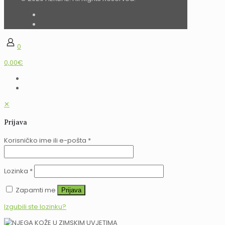
0
0,00€
✕
Prijava
Korisničko ime ili e-pošta
*
Lozinka
*
Zapamti me
Prijava
Izgubili ste lozinku?