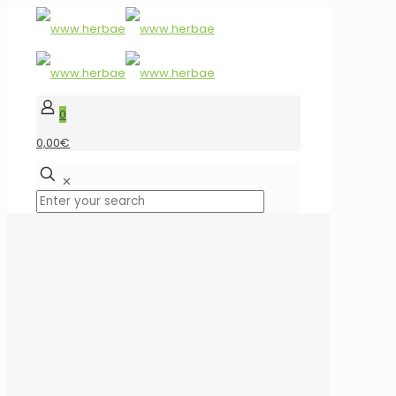
0
0,00€
✕