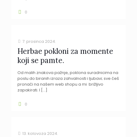
0
7. prosinca 2024.
Herbae pokloni za momente
koji se pamte.
Od malih znakova pažnje, poklona suradnicima na
poslu do biranih izraza zahvalnosti i ljubavi; sve ćeš
pronaći na našem web shopu a mi brižljivo
zapakirati. I
[…]
0
13. kolovoza 2024.