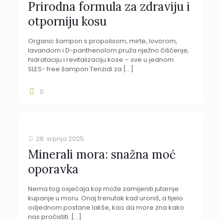
Prirodna formula za zdraviju i
otporniju kosu
Organic šampon s propolisom, mirte, lovorom,
lavandom i D-panthenolom pruža nježno čišćenje,
hidrataciju i revitalizaciju kose – sve u jednom.
SLES- free šampon Tenzidi za
[…]
0
28. srpnja 2025.
Minerali mora: snažna moć
oporavka
Nema tog osjećaja koji može zamijeniti jutarnje
kupanje u moru. Onaj trenutak kad uroniš, a tijelo
odjednom postane lakše, kao da more zna kako
nas pročistiti.
[…]