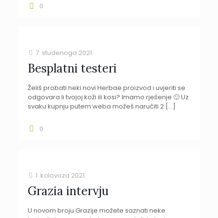
0
7. studenoga 2021.
Besplatni testeri
Želiš probati neki novi Herbae proizvod i uvjeriti se
odgovara li tvojoj koži ili kosi? Imamo rješenje 🙂 Uz
svaku kupnju putem weba možeš naručiti 2
[…]
0
1. kolovoza 2021.
Grazia intervju
U novom broju Grazije možete saznati neke