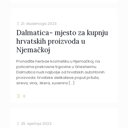
21. studenoga 2023.
Dalmatica- mjesto za kupnju
hrvatskih proizvoda u
Njemačkoj
Pronađite herbae kozmetiku u Njemačkoj, na
policama prekrasne trgovine u Griesheimu.
Dalmatica nudi najbolje od hrvatskih autohtonih
proizvoda: hrvatske delikatese poput pršuta,
sireva, vina, likera, suvenira
[…]
0
25. siječnja 2023.