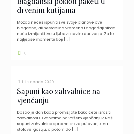
Blagdanski poklon paketi u
drvenim kutijama
Možda nećeš ispuniti sve svoje planove ove
blagdane, ali nestabilna vremena i događaji nikad
neće izmijeniti tvoju ljubav i naviku darivanja. Za te
najljepše momente koji
[…]
0
1. listopada 2020.
Sapuni kao zahvalnice na
vjenčanju
Došao je dan kada promišljate kako ćete izraziti
zahvalnost uzvanicima na vašem vjenčanju? Naši
sapuni zahvalnice spremni su za putovanje: na
stolove gostiju, a potom do
[…]