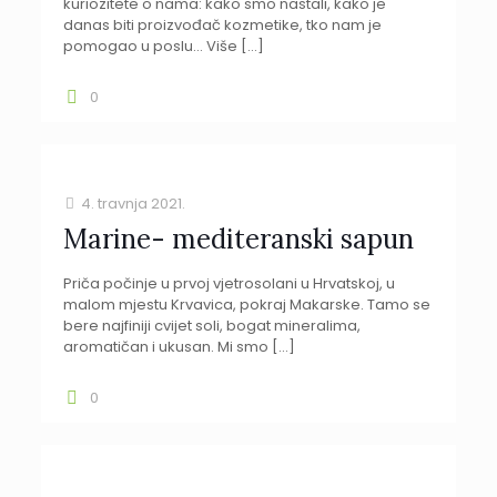
kuriozitete o nama: kako smo nastali, kako je
danas biti proizvođač kozmetike, tko nam je
pomogao u poslu… Više
[…]
0
4. travnja 2021.
Marine- mediteranski sapun
Priča počinje u prvoj vjetrosolani u Hrvatskoj, u
malom mjestu Krvavica, pokraj Makarske. Tamo se
bere najfiniji cvijet soli, bogat mineralima,
aromatičan i ukusan. Mi smo
[…]
0