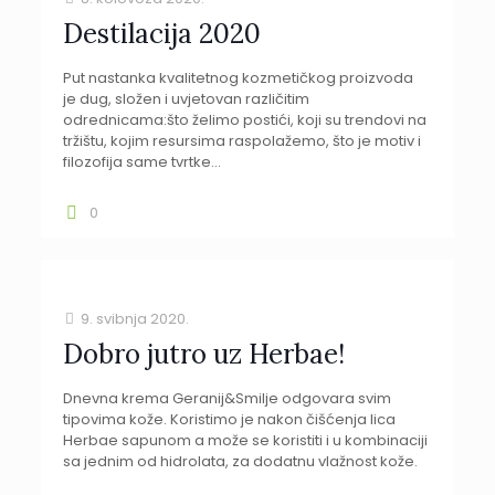
Destilacija 2020
Put nastanka kvalitetnog kozmetičkog proizvoda
je dug, složen i uvjetovan različitim
odrednicama:što želimo postići, koji su trendovi na
tržištu, kojim resursima raspolažemo, što je motiv i
filozofija same tvrtke...
0
9. svibnja 2020.
Dobro jutro uz Herbae!
Dnevna krema Geranij&Smilje odgovara svim
tipovima kože. Koristimo je nakon čišćenja lica
Herbae sapunom a može se koristiti i u kombinaciji
sa jednim od hidrolata, za dodatnu vlažnost kože.