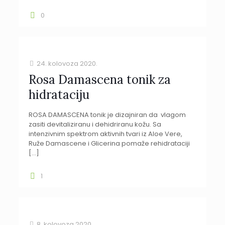
0
24. kolovoza 2020.
Rosa Damascena tonik za
hidrataciju
ROSA DAMASCENA tonik je dizajniran da vlagom
zasiti devitaliziranu i dehidriranu kožu. Sa
intenzivnim spektrom aktivnih tvari iz Aloe Vere,
Ruže Damascene i Glicerina pomaže rehidrataciji
[…]
1
8. kolovoza 2020.