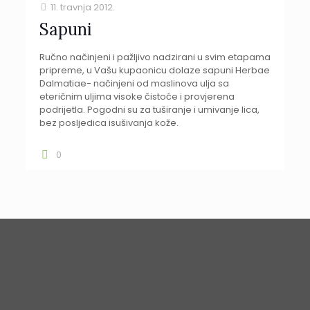
11. travnja 2012.
Sapuni
Ručno načinjeni i pažljivo nadzirani u svim etapama
pripreme, u Vašu kupaonicu dolaze sapuni Herbae
Dalmatiae- načinjeni od maslinova ulja sa
eteričnim uljima visoke čistoće i provjerena
podrijetla. Pogodni su za tuširanje i umivanje lica,
bez posljedica isušivanja kože.
0