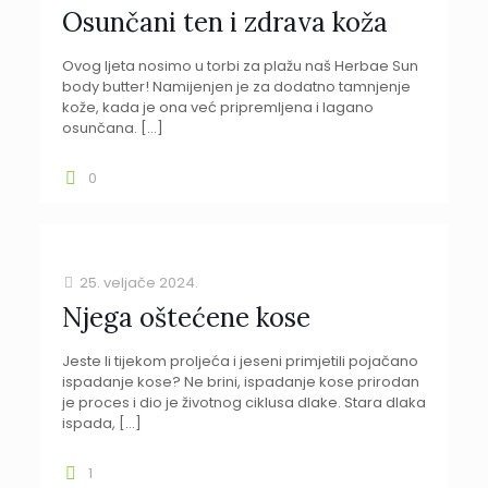
Osunčani ten i zdrava koža
Ovog ljeta nosimo u torbi za plažu naš Herbae Sun
body butter! Namijenjen je za dodatno tamnjenje
kože, kada je ona već pripremljena i lagano
osunčana.
[…]
0
25. veljače 2024.
Njega oštećene kose
Jeste li tijekom proljeća i jeseni primjetili pojačano
ispadanje kose? Ne brini, ispadanje kose prirodan
je proces i dio je životnog ciklusa dlake. Stara dlaka
ispada,
[…]
1