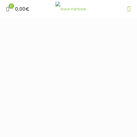
0
0,00€
Novosti iz Herbae radionice
Našu radionicu ne trebate tražiti detaljno na karti.
Vodit će vas zanosni mirisi aromatičnog bilja koji se
osjećaju desetcima metara uokolo radionice. Što
se novo “kuha”? Saznajte 🙂