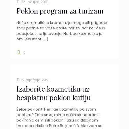
26. ožujka 2021.
Poklon program za turizam
Naše aromatične kreme i ulja mogu biti prigodan
znak pažnje za Vaše goste, mirisni dar koji će ih
podsjećati na ljetovanje. Herbae kozmetika je
omiljeni izbor
[…]
0
12. siječnja 2021.
Izaberite kozmetiku uz
besplatnu poklon kutiju
Želite pokloniti Herbae kozmetiku po svom
odabiru? Zato smo, mimo naših standardnih
pakiranja osmislili poklon kutiju sa dizajnom
makeup artistice Petre Buljubašić. Ako vam se