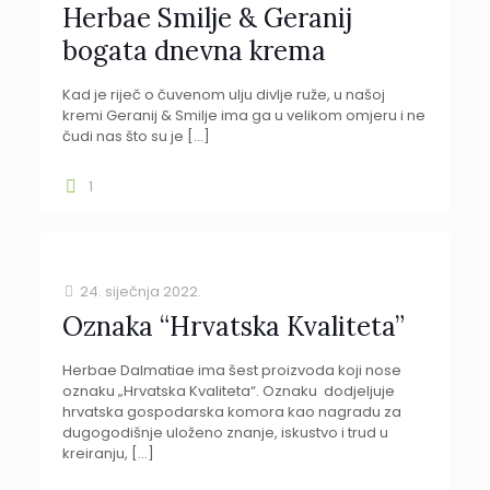
Herbae Smilje & Geranij
bogata dnevna krema
Kad je riječ o čuvenom ulju divlje ruže, u našoj
kremi Geranij & Smilje ima ga u velikom omjeru i ne
čudi nas što su je
[…]
1
24. siječnja 2022.
Oznaka “Hrvatska Kvaliteta”
Herbae Dalmatiae ima šest proizvoda koji nose
oznaku „Hrvatska Kvaliteta“. Oznaku dodjeljuje
hrvatska gospodarska komora kao nagradu za
dugogodišnje uloženo znanje, iskustvo i trud u
kreiranju,
[…]