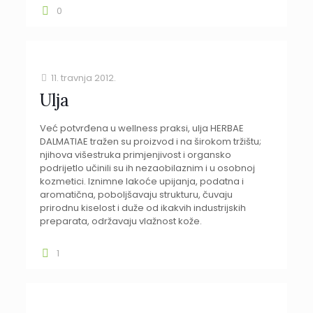
0
11. travnja 2012.
Ulja
Već potvrđena u wellness praksi, ulja HERBAE
DALMATIAE tražen su proizvod i na širokom tržištu;
njihova višestruka primjenjivost i organsko
podrijetlo učinili su ih nezaobilaznim i u osobnoj
kozmetici. Iznimne lakoće upijanja, podatna i
aromatična, poboljšavaju strukturu, čuvaju
prirodnu kiselost i duže od ikakvih industrijskih
preparata, održavaju vlažnost kože.
1