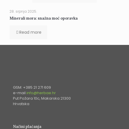
28. srpnja 2025.
Minerali mora: snažna moć oporavka
Read more
GSM: +385 21 271 609
e-mail
info@herbae.hr
Put Požara 10c, Makarska 21300
Hrvatska
Načini plaćanja