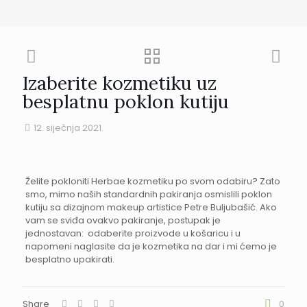
Izaberite kozmetiku uz
besplatnu poklon kutiju
12. siječnja 2021.
Želite pokloniti Herbae kozmetiku po svom odabiru? Zato
smo, mimo naših standardnih pakiranja osmislili poklon
kutiju sa dizajnom makeup artistice Petre Buljubašić. Ako
vam se sviđa ovakvo pakiranje, postupak je
jednostavan: odaberite proizvode u košaricu i u
napomeni naglasite da je kozmetika na dar i mi ćemo je
besplatno upakirati.
Share
0