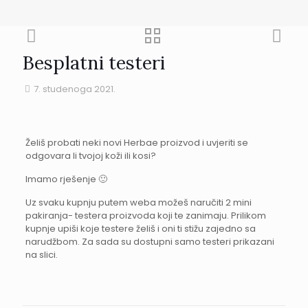
Besplatni testeri
7. studenoga 2021.
Želiš probati neki novi Herbae proizvod i uvjeriti se
odgovara li tvojoj koži ili kosi?
Imamo rješenje 🙂
Uz svaku kupnju putem weba možeš naručiti 2 mini
pakiranja- testera proizvoda koji te zanimaju. Prilikom
kupnje upiši koje testere želiš i oni ti stižu zajedno sa
narudžbom. Za sada su dostupni samo testeri prikazani
na slici.