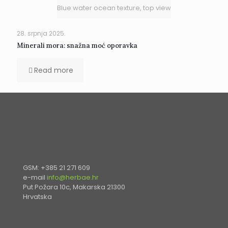
Blue water ocean texture, top view
28. srpnja 2025.
Minerali mora: snažna moć oporavka
Read more
GSM: +385 21 271 609
e-mail
info@herbae.hr
Put Požara 10c, Makarska 21300
Hrvatska