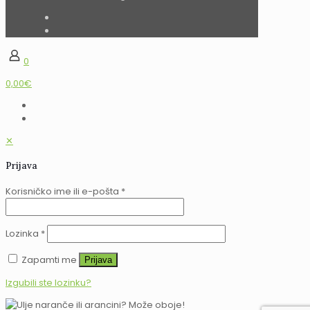
0
0,00€
✕
Prijava
Korisničko ime ili e-pošta
*
Lozinka
*
Zapamti me
Prijava
Izgubili ste lozinku?