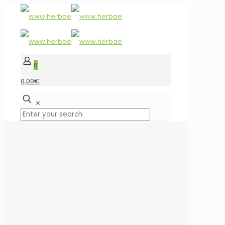
0
0,00€
✕