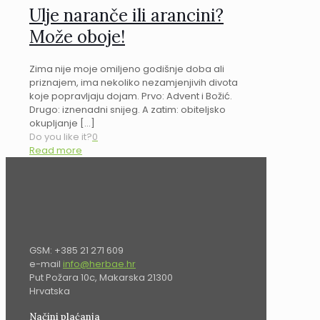
Ulje naranče ili arancini?
Može oboje!
Zima nije moje omiljeno godišnje doba ali
priznajem, ima nekoliko nezamjenjivih divota
koje popravljaju dojam. Prvo: Advent i Božić.
Drugo: iznenadni snijeg. A zatim: obiteljsko
okupljanje
[…]
Do you like it?
0
Read more
GSM: +385 21 271 609
e-mail
info@herbae.hr
Put Požara 10c, Makarska 21300
Hrvatska
Načini plaćanja