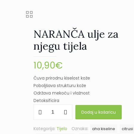
NARANČA ulje za
njegu tijela
10,90
€
Čuva prirodnu kiselost kože
Poboljšava strukturu kože
Održava mekoću i vlažnost
Detoksificira
NARANČA
Dodaj u košaricu
ulje
za
Kategorija:
Tijelo
Oznaka:
aha kiseline
citrusi
njegu