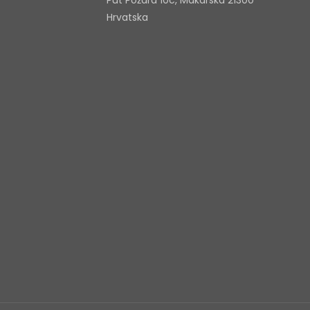
Put Požara 10c, Makarska 21300
Hrvatska