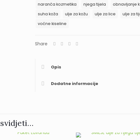
tijela
naranča kozmetika
njega tijela
obnavljanje 
količina
suha koža
ulje za kožu
ulje za lice
ulje za ti
voćne kiseline
Share
Opis
Dodatne informacije
svidjeti…